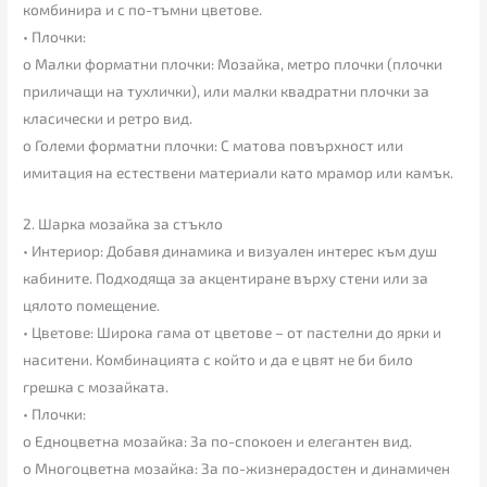
комбинира и с по-тъмни цветове.
• Плочки:
o Малки форматни плочки: Мозайка, метро плочки (плочки
приличащи на тухлички), или малки квадратни плочки за
класически и ретро вид.
o Големи форматни плочки: С матова повърхност или
имитация на естествени материали като мрамор или камък.
2. Шарка мозайка за стъкло
• Интериор: Добавя динамика и визуален интерес към душ
кабините. Подходяща за акцентиране върху стени или за
цялото помещение.
• Цветове: Широка гама от цветове – от пастелни до ярки и
наситени. Комбинацията с който и да е цвят не би било
грешка с мозайката.
• Плочки:
o Едноцветна мозайка: За по-спокоен и елегантен вид.
o Многоцветна мозайка: За по-жизнерадостен и динамичен