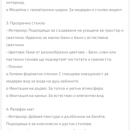
интериор.
o Мозайка с геометрични шарки: За модерен и стилен акцент.
3. Прозрачно стъкло
• Интериор: Подходящо за създаване на усещане за простор и
светлина. Идеално за малки бани и бани с естествена
светлина.
• Цветове: Гама от разнообразни цветове – Бели, сиви или
пастелни тонове ще подчертаят чистотата и свежестта.
• Плочки:
o Големи форматни плочки: С гланцова повърхност за
модерен вид за вида на душ кабините.
o Имитация на дърво: За топла и уютна атмосфера.
o Имитация на камък: За естествен и елегантен вид.
4. Релефен мат
• Интериор: Добавя текстура и дълбочина на банята.
Подходящо е за класически и рустик стилове.