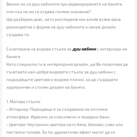
Важни ли са душ кабините при редекорирането на банята,
или пък не им се отдава голямо значение?
Ще разберем днес, като разгледаме как влияе всяка една
разноцветка и форма на душ кабината и какъв дизайн
създава тя.
Съчетаване на видове стъкла за
душ кабини
с интериора на
банята
Като специалисти в интериорния дизайн, ще Ви помогнем да
съчетаете най-добре видовете стъкла за душ кабини с
подходящите цветове и видове плочки, за да създадете
хармоничен и стилен дизайн на банята.
1. Матово стъкло
• Интериор: Подходящо е за създаване на интимна
атмосфера. Идеално за класически и модерни бани.
• Цветове: Неутрални цветове като бяло, бежово, сиво или
пастелни тонове. За по-драматичен ефект могат да се