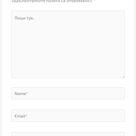
Задължителните полета са отбелязани с
*
Пиши
тук..
Name*
Email*
Website