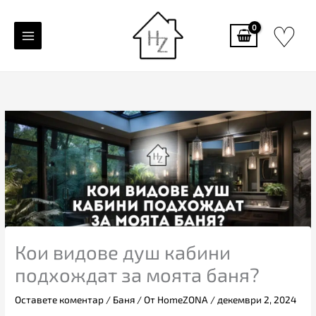
Skip
♡
to
content
Кои видове душ кабини
подхождат за моята баня?
Оставете коментар
/
Баня
/ От
HomeZONA
/
декември 2, 2024