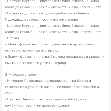
• Цветове: Неутрални цветове като бяло, бежово или сиво.
Може да се комбинира с акцентни стени в по-наситен цвят.
• Интериор: Добавя текстура и дълбочина на банята.
Подходящо е за класически и рустик стилове.
• Цветове: Неутрални цветове като бяло, бежово или сиво.
Може да се комбинира с акцентни стени в по-наситен цвят.
• Плочки:
o Малки форматни плочки: С релефна повърхност или
имитация на тухли за рустик вид.
o Големи форматни плочки: С матова повърхност и дървесни
имитации за топъл и уютен интериор.
5. Рисувано стъкло
• Интериор: Позволява персонализиране на банята и
създаване на уникален дизайн. Подходящо за всеки тип и
стил.
• Цветове: Зависи от избрания дизайн. Може да се
комбинират различни цветове и шарки.