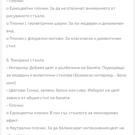
• Плочки:
o Едноцветни плочки: За да не отвличат вниманието от
рисуваното стъкло.
o Плочки с геометрични шарки: За по-модерен и динамичен
вид.
o Плочки с флорални мотиви: За класически и романтичен
стил.
6. Тонирано стъкло
• Интериор: Добавя цвят и дълбочина на банята. Подходящо
за модерни и еклектични стилове (Бохемски интериор – Бохо
шик).
• Цветове: Синьо, зелено, бронз или сиво. Изборът на цвят
зависи от общия стил на банята.
• Плочки:
o Едноцветни плочки: В тон със стъклото за монохромен
ефект.
o Неутрални плочки: За да балансират интензивния цвят на