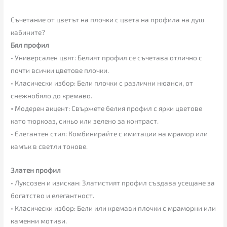
Съчетание от цветът на плочки с цвета на профила на душ
кабините?
Бял профил
• Универсален цвят: Белият профил се съчетава отлично с
почти всички цветове плочки.
• Класически избор: Бели плочки с различни нюанси, от
снежнобяло до кремаво.
•
Модерен акцент: Свържете белия профил с ярки цветове
като тюркоаз, синьо или зелено за контраст.
• Елегантен стил: Комбинирайте с имитации на мрамор или
камък в светли тонове.
Златен профил
• Луксозен и изискан: Златистият профил създава усещане за
богатство и елегантност.
• Класически избор: Бели или кремави плочки с мраморни или
каменни мотиви.