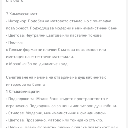
стъклото.
7. Химически мат
• Интериор: Подобен на матовото стъкло, но с по-гладка
повърхност. Подходящ за модерни и минималистични бани.
• Цветове: Неутрални цветове или пастелни тонове.
• Плочки:
o Големи форматни плочки: С матова повърхност или
имитация на естествени материали.
o Мозайка: За по-динамичен вид.
Съчетаване на начина на отваряне на душ кабините с
интериора на банята:
1. Сгъваеми врати
• Подходящи за: Малки бани, където пространството е
ограничено. Подходящи са за ниши или ъглови душ кабини.
• Стилове: Модерни, минималистични и скандинавски.
• Цветове: Прозрачно, матово или тонирано стъкло.
• Плочки: Големи форматни плочки с гладка повърхност или