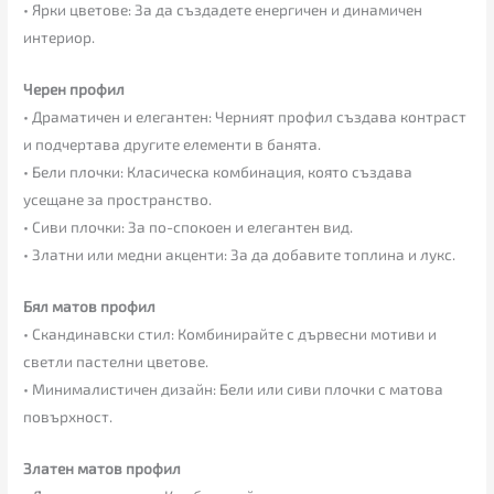
• Ярки цветове: За да създадете енергичен и динамичен
интериор.
Черен профил
• Драматичен и елегантен: Черният профил създава контраст
и подчертава другите елементи в банята.
• Бели плочки: Класическа комбинация, която създава
усещане за пространство.
• Сиви плочки: За по-спокоен и елегантен вид.
• Златни или медни акценти: За да добавите топлина и лукс.
Бял матов профил
• Скандинавски стил: Комбинирайте с дървесни мотиви и
светли пастелни цветове.
• Минималистичен дизайн: Бели или сиви плочки с матова
повърхност.
Златен матов профил