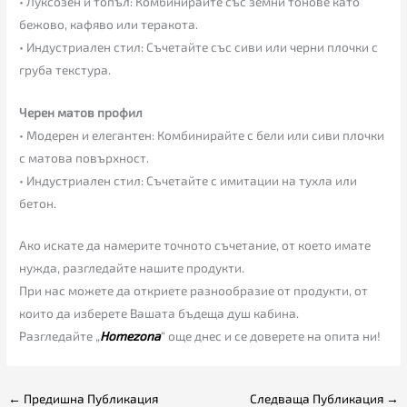
• Луксозен и топъл: Комбинирайте със земни тонове като
бежово, кафяво или теракота.
• Индустриален стил: Съчетайте със сиви или черни плочки с
груба текстура.
Черен матов профил
• Модерен и елегантен: Комбинирайте с бели или сиви плочки
с матова повърхност.
• Индустриален стил: Съчетайте с имитации на тухла или
бетон.
Ако искате да намерите точното съчетание, от което имате
нужда, разгледайте нашите продукти.
При нас можете да откриете разнообразие от продукти, от
които да изберете Вашата бъдеща душ кабина.
Разгледайте „
Homezona
“ още днес и се доверете на опита ни!
←
Предишна Публикация
Следваща Публикация
→