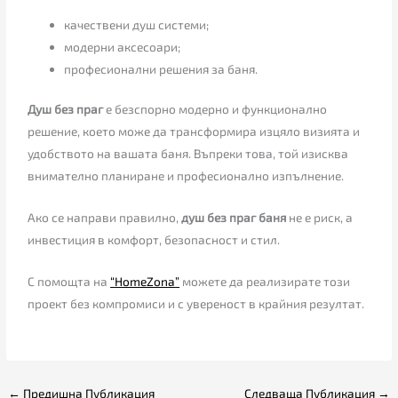
качествени душ системи;
модерни аксесоари;
професионални решения за баня.
Душ без праг
е безспорно модерно и функционално
решение, което може да трансформира изцяло визията и
удобството на вашата баня. Въпреки това, той изисква
внимателно планиране и професионално изпълнение.
Ако се направи правилно,
душ без праг баня
не е риск, а
инвестиция в комфорт, безопасност и стил.
С помощта на
“
HomeZona
”
можете да реализирате този
проект без компромиси и с увереност в крайния резултат.
←
Предишна Публикация
Следваща Публикация
→