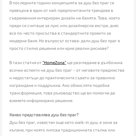
В последните години концепцията за душ без праг се
превърна в един от най-предпочитаните трендове в
съвременния интериорен дизайн на банята. Това, което
преди се считаше за лукс или дизайнерска екстра, днес
все по-често присъства в стандартните проекти за
модерна баня. Но въпросът остава: дали душ без праг е
просто стилно решение или крие реални рискове?
В тази статия от
“
HomeZona
”
ще разгледаме в дълбочина
всички аспекти на душ без праг – от неговите предимства
и недостатъци до практическите съвети за правилно
изграждане и поддръжка. Ако обмисляте подобна
трансформация, това ръководство ще ви помогне да
вземете информирано решение.
Какво представлява душ без праг?
Душ без праг, известен още като walk-in душ, е зона за
къпане, при която липсва традиционната стъпка или