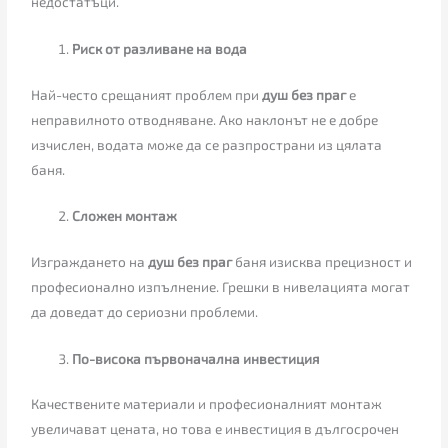
недостатъци.
Риск от разливане на вода
Най-често срещаният проблем при
душ без праг
е
неправилното отводняване. Ако наклонът не е добре
изчислен, водата може да се разпространи из цялата
баня.
Сложен монтаж
Изграждането на
душ без праг
баня изисква прецизност и
професионално изпълнение. Грешки в нивелацията могат
да доведат до сериозни проблеми.
По-висока първоначална инвестиция
Качествените материали и професионалният монтаж
увеличават цената, но това е инвестиция в дългосрочен