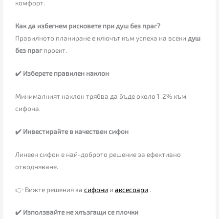
комфорт.
Как да избегнем рисковете при душ без праг?
Правилното планиране е ключът към успеха на всеки
душ
без праг
проект.
✔️ Изберете правилен наклон
Минималният наклон трябва да бъде около 1-2% към
сифона.
✔️ Инвестирайте в качествен сифон
Линеен сифон е най-доброто решение за ефективно
отводняване.
👉 Вижте решения за
сифони
и
аксесоари
.
✔️ Използвайте не хлъзгащи се плочки