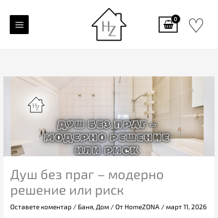
Skip
♡
to
content
Душ без праг – модерно
решение или риск
Оставете коментар
/
Баня
,
Дом
/ От
HomeZONA
/
март 11, 2026