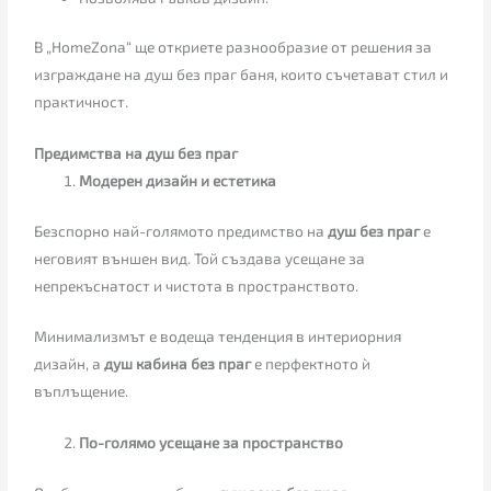
В „HomeZona“ ще откриете разнообразие от решения за
изграждане на душ без праг баня, които съчетават стил и
практичност.
Предимства на душ без праг
Модерен дизайн и естетика
Безспорно най-голямото предимство на
душ без праг
е
неговият външен вид. Той създава усещане за
непрекъснатост и чистота в пространството.
Минимализмът е водеща тенденция в интериорния
дизайн, а
душ кабина без праг
е перфектното ѝ
въплъщение.
По-голямо усещане за пространство