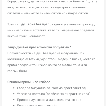
бордюр между душа и останалата част от банята. Подът е
на едно ниво, а водата се отвежда чрез специална
система – най-често линеен сифон или подов сифон.
Този тип
душ зона без праг
създава усещане за простор,
минимализъм и естетика, като същевременно предлага
висока функционалност.
Защо душ без праг е толкова популярен?
Популярността на душ без праг не е случайна. Той
комбинира естетика, удобство и модерна визия, което го
прави предпочитан избор както за малки, така и за
големи бани.
Основни причини за избора:
Създава визуално по-голямо пространство;
Улеснява достъпа (особено за възрастни хора);
Придава луксозен и минималистичен вид;
Позволява гъвкав дизайн.