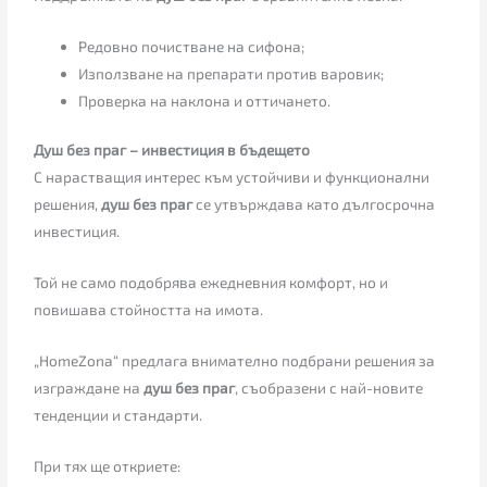
Редовно почистване на сифона;
Използване на препарати против варовик;
Проверка на наклона и оттичането.
Душ без праг – инвестиция в бъдещето
С нарастващия интерес към устойчиви и функционални
решения,
душ без праг
се утвърждава като дългосрочна
инвестиция.
Той не само подобрява ежедневния комфорт, но и
повишава стойността на имота.
„HomeZona“ предлага внимателно подбрани решения за
изграждане на
душ без праг
, съобразени с най-новите
тенденции и стандарти.
При тях ще откриете: