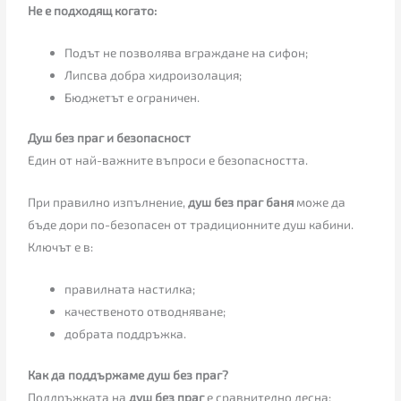
Не е подходящ когато:
Подът не позволява вграждане на сифон;
Липсва добра хидроизолация;
Бюджетът е ограничен.
Душ без праг и безопасност
Един от най-важните въпроси е безопасността.
При правилно изпълнение,
душ без праг баня
може да
бъде дори по-безопасен от традиционните душ кабини.
Ключът е в:
правилната настилка;
качественото отводняване;
добрата поддръжка.
Как да поддържаме душ без праг?
Поддръжката на
душ без праг
е сравнително лесна: