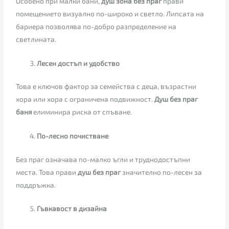
Особено при малки бани,
душ зона без праг
прави
помещението визуално по-широко и светло. Липсата на
бариера позволява по-добро разпределение на
светлината.
Лесен достъп и удобство
Това е ключов фактор за семейства с деца, възрастни
хора или хора с ограничена подвижност.
Душ без праг
баня
елиминира риска от спъване.
По-лесно почистване
Без праг означава по-малко ъгли и труднодостъпни
места. Това прави
душ без праг
значително по-лесен за
поддръжка.
Гъвкавост в дизайна