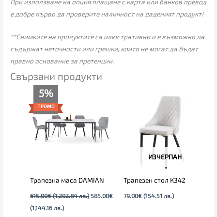
При използване на опция плащане с карта или банков превод
е добре първо да проверите наличност на даденият продукт!
**Снимките на продуктите са илюстративни и е възможно да
съдържат неточности или грешки, които не могат да бъдат
правно основание за претенции.
Свързани продукти
Текущата
Original
5%
цена
price
е:
was:
ПРОМО
585.00€
615.00€
(1,144.16
(1,202.84
лв.).
лв.).
ИЗЧЕРПАН
Трапезна маса DAMIAN
Трапезен стол К342
615.00
€
(1,202.84 лв.)
585.00
€
79.00
€
(154.51 лв.)
(1,144.16 лв.)